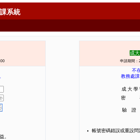
課系統
成大
:00
申請期間：2026
不
7。
教務處課務組
成 大 學
密 
驗 證
帳號密碼錯誤或重設問
益。